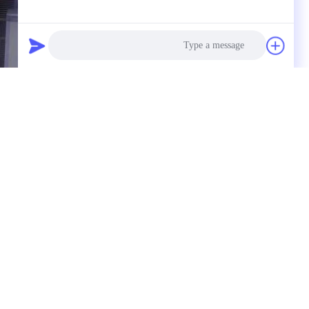
Photo
Video Call
Audio Call