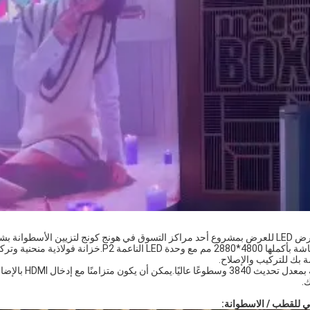
هاء من التثبيت في الوقت المناسب.
يبلغ حجم الشاشة بأكملها 4800*2880 مم مع وح
ة بك للتركيب والإصلاح.
.
 للقطب / الاسطوانة: