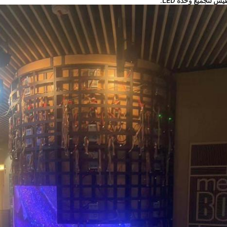
س لتجميع وحدة LED: