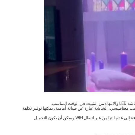
دة LED الناعمة P2.خزانة فولاذية منحنية وتركيب مغناطيسي، الشاشة عبارة عن صيانة أمامية، يمكنها توفير تكلفة
تتميز الشاشة بمعدل تحديث 3840 وسطوعًا عاليًا.يمكن أن يكون متزامنًا مع إدخال HDMI بالإضافة إلى عدم التزامن عبر اتصال WIFI.ويمكن أن يكون التحميل