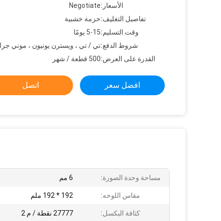
الأسعار:
Negotiate
تفاصيل التغليف:
حزمة خشبية
وقت التسليم:
5-15 يومًا
شروط الدفع:
تي / تي ، ويسترن يونيون ، موني جرا
القدرة على العرض:
500 قطعة / شهر
افضل سعر
اتصل
مساحة وحدة الصورة:
6 مم
مقاس اللوحه:
192 * 192 ملم
كثافة البكسل:
27777 نقطة / م 2