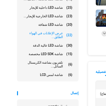
(25)
شاشة LED داخلية للإيجار
(23)
شاشة LED الخارجية للإيجار...
(20)
شاشة LED شفافة
عرض الإعلانات في الهواء
(22)
الطلق...
(30)
شاشة LED عالية الدقة
(15)
شاشة LED SDK مخصصة
تلفزيون بشاشة الكريستال
(6)
السائل...
فصيلية
(6)
شاشة لمس LCD
إتصال