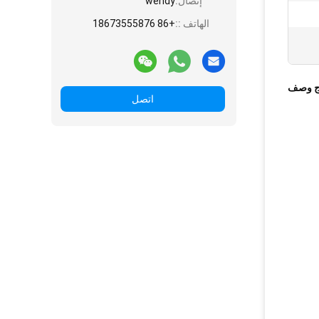
إتصال:
wendy
الهاتف ::
+86 18673555876
ج وصف
اتصل