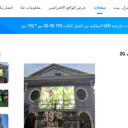
زل، بيت
منتجات
عرض الواقع الافتراضي
معلومات عنا
اتصل بنا
يل الثالث 3G 4G 192 مم * 192 مم
شاشات إعلانات خارجية LED لاسلكية من الجيل الثالث 3G