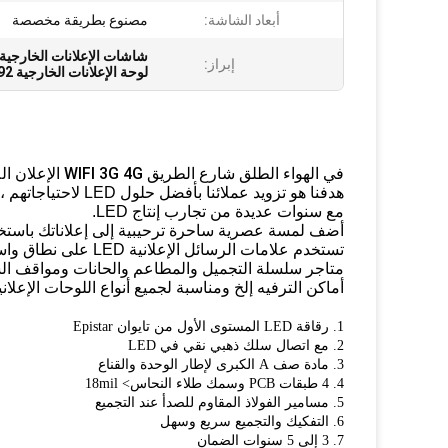
أبعاد الشاشة:
مصنوع بطريقة مخصصة
شاشات الإعلانات الخارجية LED اللاسلكية G
إبراز:
لوحة الإعلانات الخارجية LED 192 مم * 192
في الهواء الطلق شارع الطريق WIFI 3G 4G الإعلان اللاسلكي P6 بالألوان الكاملة القطب مصباح آخر LED عرض المجلس
هدفنا هو تزويد عملائنا بأفضل حلول LED لاحتياجاتهم ،
مع سنوات عديدة من تجارب إنتاج LED.
أضف لمسة عصرية ساحرة ترحيبية إلى إعلاناتك باستخدام لافتة LED عا
تستخدم علامات الرسائل الإعلانية LED على نطاق واسع في مراكز التسوق ومصففي الشعر ،
متاجر سلسلة التجميل والمطاعم والحانات ومواقف الس
أماكن الترفيه إلخ ومناسبة لجميع أنواع اللوحات الإعلانية
1. رقاقة LED المستوى الأول من تايوان Epistar
2. مع اتصال سلك ذهبي نقي في LED
3. مادة صف A الكبرى لإطار الوحدة والقناع
4. 4 طبقات PCB وسمك طلاء النحاس> 18mil
5. مسامير الفولاذ المقاوم للصدأ عند التجميع
6. التفكيك والتجميع سريع وسهل
7. 3 إلى 5 سنوات الضمان