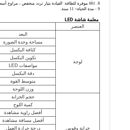
8. 60٪ موفرة للطاقة: القيادة بتيار تردد منخفض ، مراوح أسطوانية مبددة الحرارة بجهاز أوتوماتيكي للتحكم في درجة الحرارة.
9 - مدة الحياة> 11 سنة.
معلمة شاشة LED
العنصر
البعد
مساحة وحدة الصورة
كثافة البكسل
تكوين البكسل
لوجة
مواصفات LED
دقة البكسل
متوسط ​​القوة
وزن اللوحة
حجم الخزانة
كمية اللوح
أفضل زاوية مشاهدة
أفضل مسافة مشاهدة
خزانة وقوس
درجة حرارة العمل