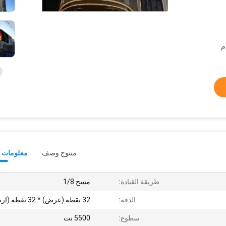
م
منتوج وصف
معلومات ت
طريقة القيادة:
مسح 1/8
الدقة:
32 نقطة (عرض) * 32 نقطة (ارتفاع)
سطوع:
5500 نت