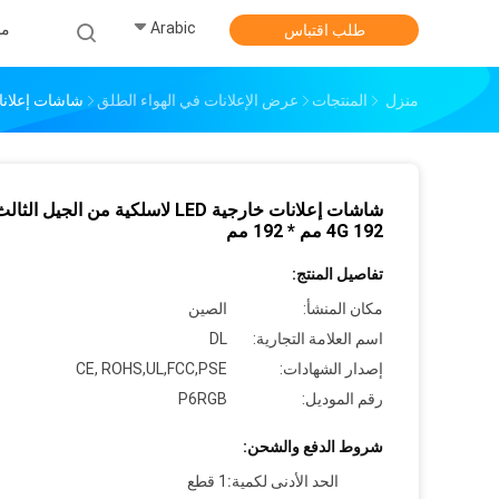
Arabic
من
طلب اقتباس
منزل
المنتجات
عرض الإعلانات في الهواء الطلق
شاشات إعلانات خارجية LED لاسلكية من الج
4G 192 مم * 192 مم
تفاصيل المنتج:
مكان المنشأ:
الصين
اسم العلامة التجارية:
DL
إصدار الشهادات:
CE, ROHS,UL,FCC,PSE
رقم الموديل:
P6RGB
شروط الدفع والشحن:
الحد الأدنى لكمية:
1 قطع