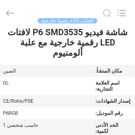
2026
Display
Labs
LED
Co.,Ltd.
لافتات LED رقمية خارجية
All
Rights
Reserved.
شاشة فيديو P6 SMD3535 لافتات
منزل،
LED رقمية خارجية مع علبة
بيت
ألومنيوم
منتجات
مكان المنشأ:
الصين
عرض
اسم العلامة
DL
الواقع
التجارية:
الافتراضي
إصدار الشهادات:
CE/Rohs/PSE
رقم الموديل:
P6RGB
معلومات
الحد الأدنى
حاسب شخصي 1
عنا
لكمية: