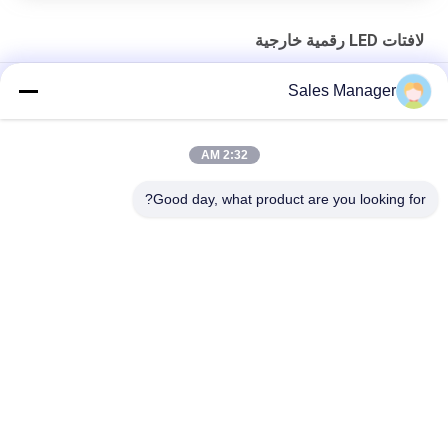
لافتات LED رقمية خارجية
علامات LED خارجية قابلة للبرمجة عالية السطوع بمعدل تحديث 3840
Sales Manager
هرتز
لافتات LED قابلة للبرمجة P3mm عالية الدقة مع سطوع 5000mcd
2:32 AM
إشارات LED رقمية خارجية قابلة للبرمجة قابلة للبرمجة 110 فولت
Good day, what product are you looking for?
فئات شعبية
جميع
لافتات LED رقمية 
لافتات عرض نافذة 
خارجية
LED
لافتات LED قابلة 
لافتات نصب الصمام
للبرمجة للتمرير
شاشة LED خارجية 
شاشة LED داخلية ثابتة
ثابتة