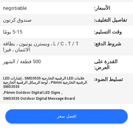
الأسعار:
negotiable
جولة
تفاصيل التغليف:
صندوق كرتون
في
وقت التسليم:
5-15 يومًا
المعمل
شروط الدفع:
L / C ، T / T ، ويسترن يونيون ، بطاقة
الائتمان ، فيزا
مراقبة
القدرة على
500 قطعة / الشهر
الجودة
العرض:
تسليط الضوء:
علامات LED الرقمية الخارجية SMD3535 ، إشارات LED
اتصل
الرقمية الخارجية P6mm ، لوحة الرسائل الرقمية الخارجية
SMD3535
بنا
,
,
P6mm Outdoor Digital LED Signs
SMD3535 Outdoor Digital Message Board
أخبار
افضل سعر
اطلب