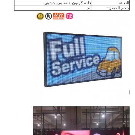
التعبئة:
علبة كرتون + تغليف خشبي
حجم العميل:
أيد