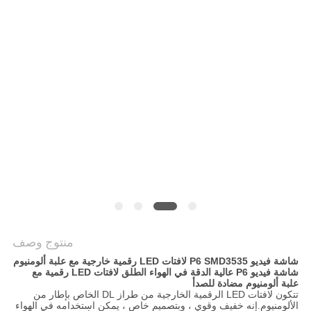
اقتباس
خريطة
الموقع
PRIVACY
POLICY
منتوج وصف
شاشة فيديو P6 SMD3535 لافتات LED رقمية خارجية مع علبة ألومنيوم
شاشة فيديو P6 عالية الدقة في الهواء الطلق لافتات LED رقمية مع
علبة ألومنيوم مضادة للصدأ
تتكون لافتات LED الرقمية الخارجية من طراز DL الخاص بإطار من
الألومنيوم.إنه خفيف وقوي ، وبتصميم خاص ، يمكن استخدامه في الهواء