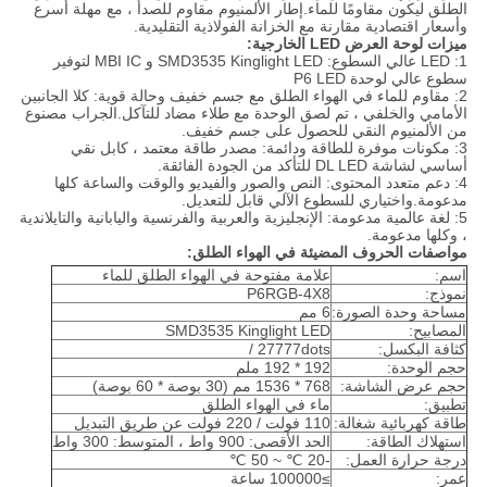
الطلق ليكون مقاومًا للماء.إطار الألمنيوم مقاوم للصدأ ، مع مهلة أسرع
وأسعار اقتصادية مقارنة مع الخزانة الفولاذية التقليدية.
ميزات لوحة العرض LED الخارجية:
1: LED عالي السطوع: SMD3535 Kinglight LED و MBI IC لتوفير
سطوع عالي لوحدة P6 LED
2: مقاوم للماء في الهواء الطلق مع جسم خفيف وحالة قوية: كلا الجانبين
الأمامي والخلفي ، تم لصق الوحدة مع طلاء مضاد للتآكل.الجراب مصنوع
من الألمنيوم النقي للحصول على جسم خفيف.
3: مكونات موفرة للطاقة ودائمة: مصدر طاقة معتمد ، كابل نقي
أساسي لشاشة DL LED للتأكد من الجودة الفائقة.
4: دعم متعدد المحتوى: النص والصور والفيديو والوقت والساعة كلها
مدعومة.واختياري للسطوع الآلي قابل للتعديل.
5: لغة عالمية مدعومة: الإنجليزية والعربية والفرنسية واليابانية والتايلاندية
، وكلها مدعومة.
مواصفات الحروف المضيئة في الهواء الطلق:
اسم:
علامة مفتوحة في الهواء الطلق للماء
نموذج:
P6RGB-4X8
مساحة وحدة الصورة:
6 مم
المصابيح:
SMD3535 Kinglight LED
كثافة البكسل:
27777dots /
حجم الوحدة:
192 * 192 ملم
حجم عرض الشاشة:
768 * 1536 مم (30 بوصة * 60 بوصة)
تطبيق:
ماء في الهواء الطلق
طاقة كهربائية شغالة:
110 فولت / 220 فولت عن طريق التبديل
استهلاك الطاقة:
الحد الأقصى: 900 واط ، المتوسط: 300 واط
درجة حرارة العمل:
-20 ℃ ~ 50 ℃
عمر:
≥100000 ساعة