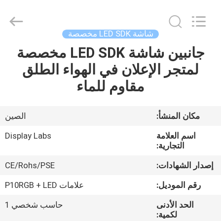
2026
Display
Labs
LED
Co.,Ltd.
شاشة LED SDK مخصصة
All
Rights
Reserved.
جانبين شاشة LED SDK مخصصة
منزل،
لمتجر الإعلان في الهواء الطلق
بيت
مقاوم للماء
منتجات
مكان المنشأ:
الصين
عرض
اسم العلامة
Display Labs
الواقع
التجارية:
الافتراضي
إصدار الشهادات:
CE/Rohs/PSE
رقم الموديل:
علامات P10RGB + LED
معلومات
الحد الأدنى
حاسب شخصي 1
عنا
لكمية: