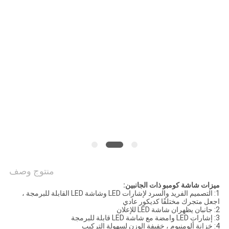
اقتباس
خريطة
الموقع
PRIVACY
POLICY
منتوج وصف
ميزات شاشة كومبو ذات الجانبين:
1: التصميم الفريد والسرد لإشارات LED وشاشة LED القابلة للبرمجة ،
اجعل متجرك مختلفًا كديكور عادي
2: جانبان يظهران شاشة LED للإعلان
3: إشارات LED وامضة مع شاشة LED قابلة للبرمجة
4: خزانة ألومنيوم ، خفيفة الوزن لسهولة التركيب