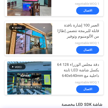
مم، مثالية لشاشات الفيديو
negotiable MOQ:1
الداخلية وشاشات
الاتصال
المعلومات.
العمر 100 إشارة نافذة
قابلة للبرمجة تتضمن إطارًا
من الألومنيوم وتوفير
خيارات عرض رقمية مرنة
negotiable MOQ:1
للمساحات التجارية
الاتصال
دقة مجلس الوزراء 128 64
بكسل شاشة LED ثابتة
داخلية مع 640x640mm
حجم مربع وحدة زاوية
negotiable MOQ:1
عرض أفقي 160 درجة
الاتصال
اختيارية
شاشة LED SDK مخصصة