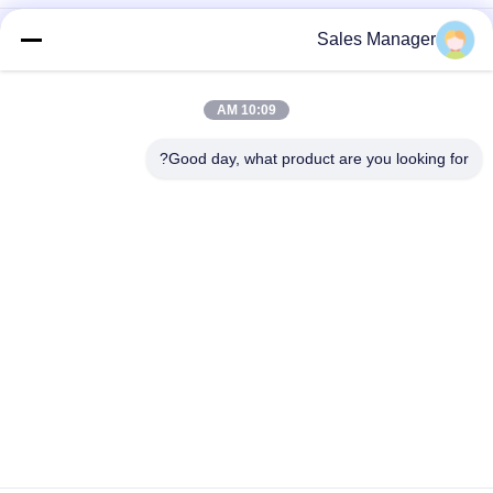
P5 مخصصة SDK شاشة LED SMD2121 LED لوحة لافتة مع حامل
Sales Manager
شاشة LED P3 RGB Cube مع إشارات LED رقمية خارجية لوحدة GOB
10:09 AM
شاشة LED خارجية بتكوين بكسل SMD1515 توفر عمرًا افتراضيًا يبلغ
000 ساعة، ممتازة للافتات الرقمية والفعاليات الخارجية.
Good day, what product are you looking for?
فئات شعبية
جميع
لافتات LED رقمية 
لافتات عرض نافذة 
خارجية
LED
لافتات LED قابلة 
لافتات نصب الصمام
للبرمجة للتمرير
شاشة LED خارجية 
شاشة LED داخلية ثابتة
ثابتة
شاشة LED داخلية 
شاشة LED للخدمة 
للإيجار
الأمامية