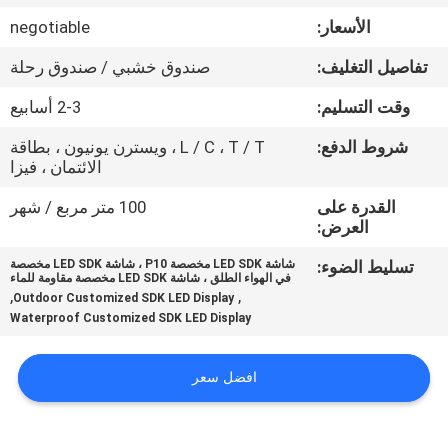
الأسعار:
negotiable
جولة
تفاصيل التغليف:
صندوق خشبي / صندوق رحلة
في
وقت التسليم:
2-3 أسابيع
المعمل
شروط الدفع:
L / C ، T / T ، ويسترن يونيون ، بطاقة
الائتمان ، فيزا
مراقبة
القدرة على
100 متر مربع / شهر
الجودة
العرض:
تسليط الضوء:
شاشة LED SDK مخصصة P10 ، شاشة LED SDK مخصصة
اتصل
في الهواء الطلق ، شاشة LED SDK مخصصة مقاومة للماء
,
,
Outdoor Customized SDK LED Display
بنا
Waterproof Customized SDK LED Display
أخبار
افضل سعر
اطلب