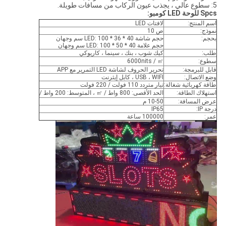
5: سطوع عالي ، يجذب عيون الركاب من مسافات طويلة.
Spcs للوحة LED كومبو:
اسم المنتج:
لافتات LED
نموذج:
ص 10
بحجم:
حجم شاشة LED: 100 * 36 * 40 سم وجهان
حجم علامة LED: 100 * 50 * 40 سم وجهان
طلب:
كيك شوب ، بنك ، سينما ، كاريوكي
سطوع:
6000nits / ㎡
قابل للبرمجة:
تحرير الحروف لشاشة LED التمرير مع APP
وضع الاتصال:
USB ، WIFI ، كابل إيثرنت
طاقة كهربائية شغالة:
تيار متردد 110 فولت / 220 فولت
استهلاك الطاقة:
الحد الأقصى: 800 واط / ㎡ ، المتوسط: 200 واط /
عرض المسافة:
10-50 م
درجة IP:
IP65
عمر:
100000 ساعة