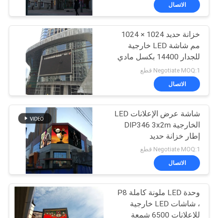
الاتصال
جولة
خزانة حديد 1024 × 1024
في
38
مم شاشة LED خارجية
المعمل
للجدار 14400 بكسل مادي
لافتات نصب الصمام
Negotiate MOQ:1 قطع
مراقبة
الاتصال
الجودة
شاشة عرض الإعلانات LED
الخارجية DIP346 3x2m
اتصل
إطار خزانة حديد
37
بنا
Negotiate MOQ:1 قطع
لافتات LED قابلة
الاتصال
أخبار
للبرمجة للتمرير
وحدة LED ملونة كاملة P8
، شاشات LED خارجية
اطلب
للإعلانات 6500 شمعة