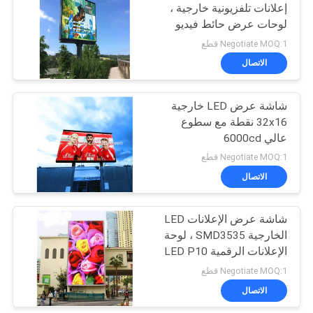
إعلانات تلفزيونية خارجية ،
لوحات عرض حائط فيديو
48
60 هرتز
Negotiate MOQ:1 قطع
شاشة LED للخدمة
الاتصال
الأمامية
شاشة عرض LED خارجية
32x16 نقطة مع سطوع
عالي 6000cd
Negotiate MOQ:1 قطع
الاتصال
25
شاشة LED داخلية
شاشة عرض الإعلانات LED
الخارجية SMD3535 ، لوحة
للإيجار
الإعلانات الرقمية LED P10
Negotiate MOQ:1 قطع
الاتصال