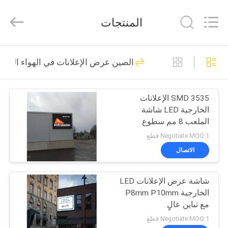
2026
Display
Labs
المنتجات
LED
Co.,Ltd.
All
Rights
Reserved.
منزل،
61
الصين عرض الإعلانات في الهواء الطلق
بيت
لافتات عرض نافذة
LED
SMD 3535 الإعلانات
منتجات
الخارجية LED شاشة
الملعب 8 مم سطوع
عرض
تصحيح الأخطاء العالية
Negotiate MOQ:1 قطع
الواقع
الاتصال
59
الافتراضي
لافتات LED رقمية
شاشة عرض الإعلانات LED
الخارجية P8mm P10mm
معلومات
خارجية
مع تباين عالٍ
عنا
Negotiate MOQ:1 قطع