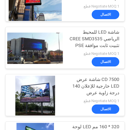
اقتباس
Negotiate MOQ:1 قطع
الاتصال
36
خريطة
شاشة LED داخلية
شاشة LED للمحيط
الموقع
الرياضي CREE SMD3535
ثابتة
تثبيت ثابت موافقة PSE
PRIVACY
Negotiate MOQ:1 قطع
الاتصال
POLICY
7500 CD شاشة عرض
29
LED خارجية للإعلان 140
شاشة LED خارجية
درجة زاوية عرض
Negotiate MOQ:1 قطع
ثابتة
الاتصال
320 * 160 مم LED لوحة