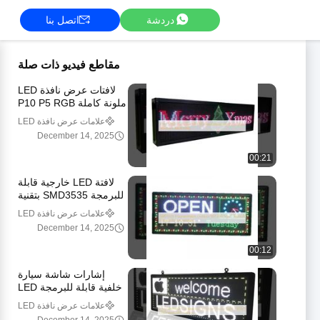
دردشة
اتصل بنا
مقاطع فيديو ذات صلة
لافتات عرض نافذة LED
ملونة كاملة P10 P5 RGB
للإعلانات في نوافذ المتاجر
علامات عرض نافذة LED
December 14, 2025
00:21
لافتة LED خارجية قابلة
للبرمجة SMD3535 بتقنية
Wifi، لافتة LED 5000mcd
علامات عرض نافذة LED
لنافذة السيارة
December 14, 2025
00:12
إشارات شاشة سيارة
خلفية قابلة للبرمجة LED
P10 ملونة بالكامل مع
علامات عرض نافذة LED
التحكم في WIFI