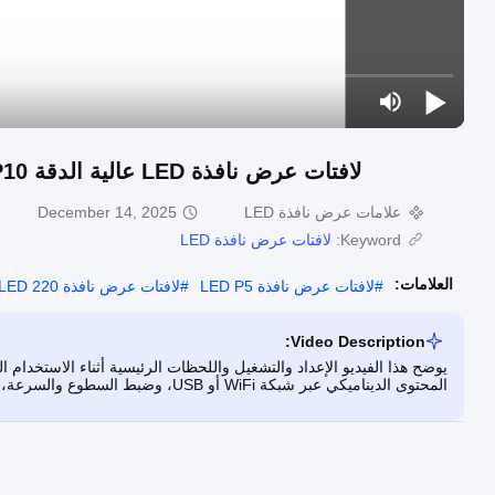
لافتات عرض نافذة LED عالية الدقة P10 مقاس 16 * 192 سم لترويج المتاجر ومراكز التسوق
علامات عرض نافذة LED
December 14, 2025
Keyword:
لافتات عرض نافذة LED
العلامات:
#
لافتات عرض نافذة LED P5
#
لافتات عرض نافذة LED 220 فولت
Video Description:
المحتوى الديناميكي عبر شبكة WiFi أو USB، وضبط السطوع والسرعة، واستخدام شاشته فائقة السطوع لعروض المتاجر ومراكز التسوق الفعالة.