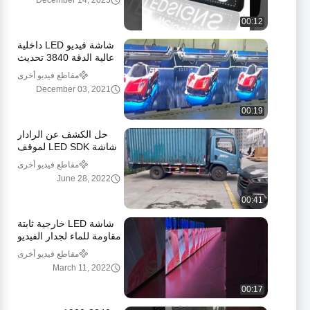
December 14, 2025
00:12
شاشة فيديو LED داخلية
عالية الدقة 3840 تحديث
RGB بالألوان الكاملة
مقاطع فيديو أخرى
December 03, 2021
00:19
حل الكشف عن الرادار
شاشة LED SDK لموقف
السيارات
مقاطع فيديو أخرى
June 28, 2022
00:41
شاشة LED خارجية ثابتة
مقاومة للماء لجدار الفيديو
5500cd/m2
مقاطع فيديو أخرى
March 11, 2022
00:17