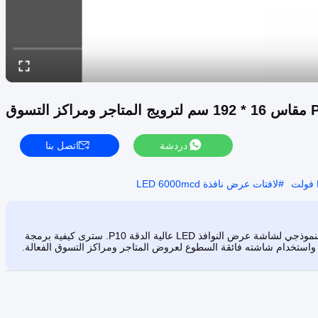
دردشة
اتصل بنا
#
لافتات عرض نافذة LED 6000mcd
يوضح هذا الفيديو الإعداد والتشغيل واللحظات الرئيسية أثناء الاستخدام النموذجي لشاشة عرض النوافذ LED عالية الدقة P10. سترى كيفية برمجة