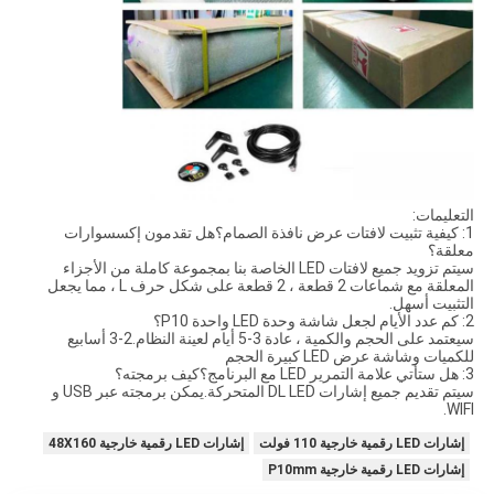
التعليمات:
1: كيفية تثبيت لافتات عرض نافذة الصمام؟هل تقدمون إكسسوارات
معلقة؟
سيتم تزويد جميع لافتات LED الخاصة بنا بمجموعة كاملة من الأجزاء
المعلقة مع شماعات 2 قطعة ، 2 قطعة على شكل حرف L ، مما يجعل
التثبيت أسهل.
2: كم عدد الأيام لجعل شاشة وحدة LED واحدة P10؟
سيعتمد على الحجم والكمية ، عادة 3-5 أيام لعينة النظام.2-3 أسابيع
للكميات وشاشة عرض LED كبيرة الحجم
3: هل ستأتي علامة التمرير LED مع البرنامج؟كيف برمجته؟
سيتم تقديم جميع إشارات DL LED المتحركة.يمكن برمجته عبر USB و
WIFI.
إشارات LED رقمية خارجية 110 فولت
إشارات LED رقمية خارجية 48X160
إشارات LED رقمية خارجية P10mm