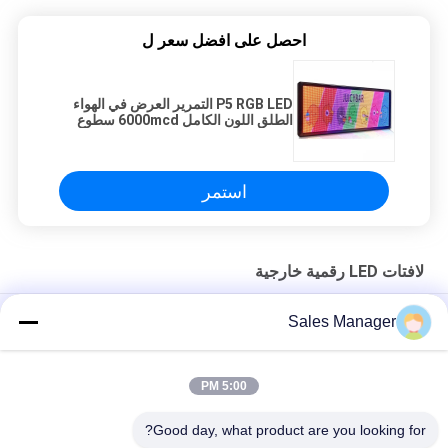
احصل على افضل سعر ل
P5 RGB LED التمرير العرض في الهواء
الطلق اللون الكامل 6000mcd سطوع
استمر
لافتات LED رقمية خارجية
علامات LED خارجية قابلة للبرمجة عالية السطوع بمعدل تحديث 3840
Sales Manager
هرتز
شاشة فيديو P6 SMD3535 لافتات LED رقمية خارجية مع علبة ألومنيوم
5:00 PM
لافتات LED قابلة للبرمجة P3mm عالية الدقة مع سطوع 5000mcd
Good day, what product are you looking for?