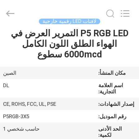
2026
Display
Labs
LED
Co.,Ltd.
لافتات LED رقمية خارجية
All
Rights
Reserved.
P5 RGB LED التمرير العرض في
منزل،
الهواء الطلق اللون الكامل
بيت
6000mcd سطوع
منتجات
مكان المنشأ:
الصين
عرض
اسم العلامة
DL
الواقع
التجارية:
الافتراضي
إصدار الشهادات:
CE, ROHS, FCC, UL, PSE
رقم الموديل:
P5RGB-3X5
معلومات
الحد الأدنى
حاسب شخصي 1
عنا
لكمية: