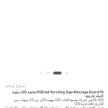
اقتباس
خريطة
الموقع
PRIVACY
POLICY
منتوج وصف
RGB led Scrolling Sign Message Board P5 شاشة LED ملونة
كاملة خارجية
DL LED هي شركة تصنيع لافتات LED مهنية لأكثر من 10 سنوات من
التاريخ.نافذة لدينا LED
عرض لافتات ذات سطوع عالٍ ، وبرامج سهلة الاستخدام بما في ذلك إصدار