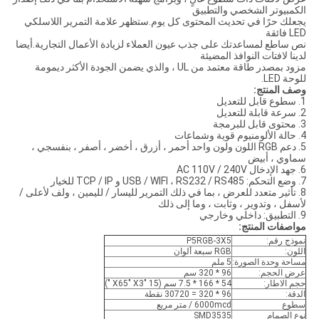
الكمبيوتر الشخصي والتطبيق
يجعلك حرًا في تحديث المحتوى كل يوم.ستظهر علامة التمرير اللاسلكي
LED فائقة
نص ساطع لمساعدتك على جذب عيون العملاء لزيادة الأعمال التجارية.أيضا
لدينا لافتات النوافذ المضيئة
مزود بمصدر طاقة معتمد من UL ، والذي يضمن الجودة الأكثر ديمومة
للوحة LED.
وصف المنتج:
1. سطوع قابل للتعديل
2. سرعة قابلة للتعديل
3. محتوى قابل للبرمجة
4. حالة الألومنيوم قوية وشماعات
5. دعم RGB اللون ولون واحد أحمر ، أزرق ، أخضر ، أصفر ، بنفسجي ،
سماوي ، أبيض
6. جهد الإدخال AC 110V / 240V
7. وضع التحكم: USB / WIFI ، RS232 / RS485 و TCP / IP للخيار
8. تأثير متعدد للعرض ، بما في ذلك التمرير لليسار / لليمين ، ولف لأعلى /
لأسفل ، وتدوير ، وثابت ، وما إلى ذلك
9. التطبيق: داخلي وخارجي
مواصفات المنتج:
نموذج رقم:
P5RGB-3X5
اللون:
RGB سبعة ألوان
مساحة وحدة الصورة:
5 ملم
عرض الحجم:
96 * 320 سم
حجم الاطار:
54 * 166 * 7.5 سم (15 "X65" X3 ")
الدقة:
96 * 320 = 30720 نقطة
سطوع
6000mcd / متر مربع
نوع الصمام
SMD3535