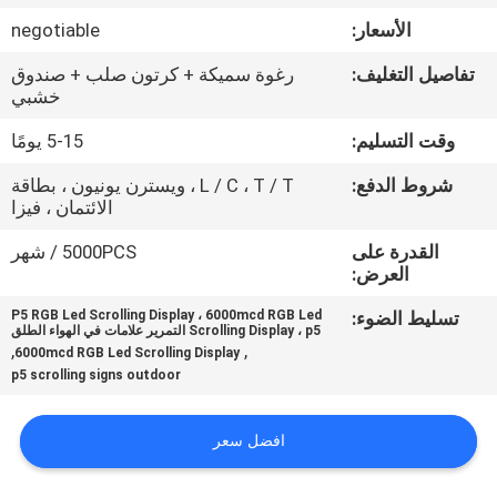
الأسعار:
negotiable
جولة
تفاصيل التغليف:
رغوة سميكة + كرتون صلب + صندوق
في
خشبي
المعمل
وقت التسليم:
5-15 يومًا
شروط الدفع:
L / C ، T / T ، ويسترن يونيون ، بطاقة
مراقبة
الائتمان ، فيزا
الجودة
القدرة على
5000PCS / شهر
العرض:
اتصل
تسليط الضوء:
P5 RGB Led Scrolling Display ، 6000mcd RGB Led
Scrolling Display ، p5 التمرير علامات في الهواء الطلق
بنا
,
,
6000mcd RGB Led Scrolling Display
p5 scrolling signs outdoor
أخبار
افضل سعر
اطلب