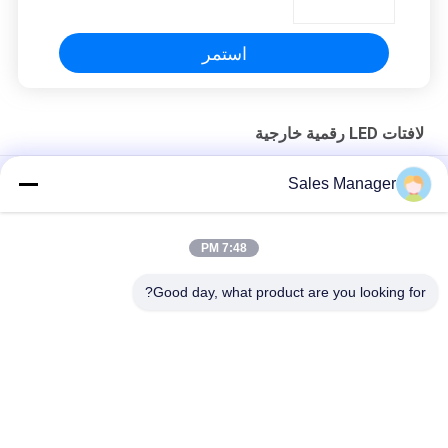
استمر
لافتات LED رقمية خارجية
علامات LED خارجية قابلة للبرمجة عالية السطوع بمعدل تحديث 3840
Sales Manager
هرتز
شاشة فيديو P6 SMD3535 لافتات LED رقمية خارجية مع علبة ألومنيوم
7:48 PM
لافتات LED قابلة للبرمجة P3mm عالية الدقة مع سطوع 5000mcd
Good day, what product are you looking for?
فئات شعبية
جميع
لافتات LED رقمية 
لافتات عرض نافذة 
خارجية
LED