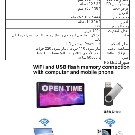
وحدة بكسل LED:
32 * 32 نقطة
عرض حجم
384 * 960 ملم
العرض:
حجم الاطار:
444 * 102 * 75 ملم
القرار:
64 * 160 نقطة
وضع المسح:
1/8
معدل التحديث:
≥960 هرتز
طلب:
الإعلان الخارجي للمطعم والبنك ومتجر البيع بالتجزئة وما إلى
ذلك
نظام التحكم:
PowerLed ، مشغل HD
مساهمة الجهد:
تيار متردد 110 فولت / تيار متردد 220 فولت
استهلاك الطاقة:
الحد الأقصى 300 واط ، المتوسط: 100 واط
عمر:
≥ 50000 ساعة
صور لـ P6 LED: