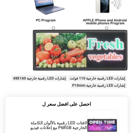
إشارات LED رقمية خارجية 110 فولت
إشارات LED رقمية خارجية 48X160
إشارات LED رقمية خارجية P10mm
احصل على افضل سعر ل
لافتات LED رقمية بالألوان الكاملة
الخارجية P6RGB مع إعلانات فيديو
وتحديث واي فاي