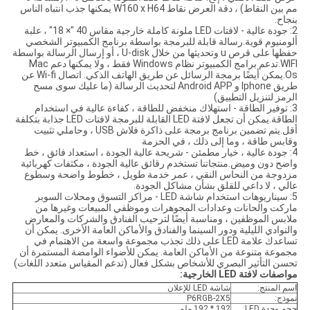
مم بين النقاط) ، دقة العرض نقاط W160 x H64 يمكنها جذب انتباه الناس
بنجاح.
2: جودة عالية - لافتات LED ملونة كاملة خارجية مقاس 40 "× 18" ، علبة
ألومنيوم قوية.رسالة قابلة للبرمجة بواسطة برنامج الكمبيوتر الشخصي
حفظها على قرص u وتحديثها من خلال U-disk ، أو إرسال الرسالة بواسطة
WIFI.تدعم برامج الكمبيوتر نظام Windows فقط ، ولا يمكنها دعم Mac
Os.يمكن أيضًا برمجة الرسائل عن طريق الهاتف الذكي. اتصال Wi-fi عن
طريق Iphone و Android APP لتحديث الرسالة (ما عليك سوى مسح
الرمز لتنزيل التطبيق)
3: توفير الطاقة - استهلاك منخفض للطاقة ، كفاءة عالية في استخدام
الطاقة.يمكن أن تجعل لافتة LED القابلة للبرمجة لافتات LED جذابة بتكلفة
أقل.يتم تضمين برنامج برمجة على ذاكرة فلاش USB ، وحاملي تثبيت
وقابس طاقة ، وما إلى ذلك ، في الحزمة
4: جودة عالية ، خيار مطمئن - شريحة عالية الجودة ، استعداد فائق ، خط
واضح دون وميض.منتجاتنا تستخدم رقائق عالية الجودة ، مكثفات كهربائية
مزدوجة من النحاس النقي ، عمر خدمة طويل ، خطوط واضحة وسطوع
عالي ، لا داعي للقلق بشأن مشاكل الجودة.
5: سيناريوهات استخدام شاشة LED - مراكز التسوق ومحلات السوبر
ماركت والحانات وعدادات المجوهرات وموظفي المبيعات وغيرها من
ملابس الموظفين ، ومناسبة أيضًا لترحيب الفنادق والشركات والمعارض
والنوادي الليلية ودور السينما والفنادق والأماكن العامة الأخرى. يمكن أن
تساعدك علامة LED على ذلك تجذب مجموعة واسعة من الاهتمام في
مجموعة متنوعة من الأماكن العامة. يمكن للأضواء الوامضة المستمرة أن
تحسن التأثير البصري للأشخاص بشكل فعال (تدعم المقياس متعدد اللغات)
مواصفات لافتة LED الخارجية:
اسم المنتج:
شاشة LED للإعلان
نموذج:
P6RGB-2X5
حجم وحدة LED:
192 * 192 ملم