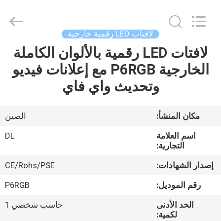
2026
Display
Labs
LED
Co.,Ltd.
لافتات LED رقمية خارجية
All
Rights
Reserved.
لافتات LED رقمية بالألوان الكاملة
منزل،
الخارجية P6RGB مع إعلانات فيديو
بيت
وتحديث واي فاي
منتجات
مكان المنشأ:
الصين
عرض
اسم العلامة
DL
الواقع
التجارية:
الافتراضي
إصدار الشهادات:
CE/Rohs/PSE
رقم الموديل:
P6RGB
معلومات
الحد الأدنى
حاسب شخصي 1
عنا
لكمية: