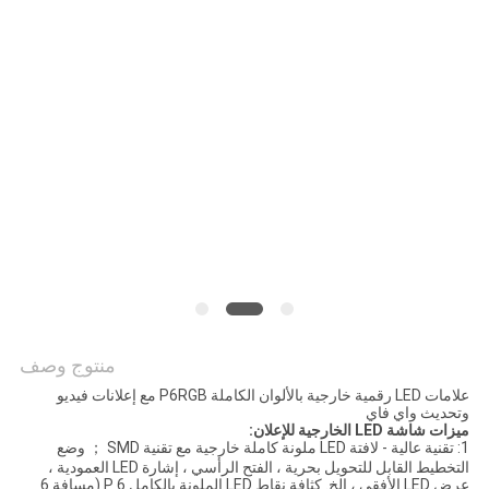
اقتباس
خريطة
الموقع
PRIVACY
POLICY
منتوج وصف
علامات LED رقمية خارجية بالألوان الكاملة P6RGB مع إعلانات فيديو
وتحديث واي فاي
ميزات شاشة LED الخارجية للإعلان:
1: تقنية عالية - لافتة LED ملونة كاملة خارجية مع تقنية SMD ； وضع
التخطيط القابل للتحويل بحرية ، الفتح الرأسي ، إشارة LED العمودية ،
عرض LED الأفقي ، إلخ. كثافة نقاط LED الملونة بالكامل P 6 (مسافة 6