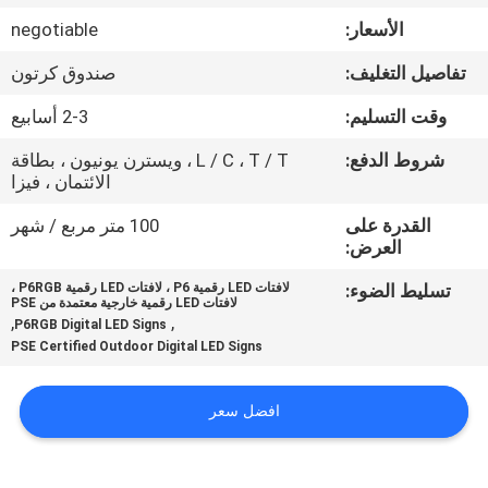
الأسعار:
negotiable
جولة
تفاصيل التغليف:
صندوق كرتون
في
وقت التسليم:
2-3 أسابيع
المعمل
شروط الدفع:
L / C ، T / T ، ويسترن يونيون ، بطاقة
الائتمان ، فيزا
مراقبة
القدرة على
100 متر مربع / شهر
الجودة
العرض:
تسليط الضوء:
لافتات LED رقمية P6 ، لافتات LED رقمية P6RGB ،
اتصل
لافتات LED رقمية خارجية معتمدة من PSE
,
,
P6RGB Digital LED Signs
بنا
PSE Certified Outdoor Digital LED Signs
أخبار
افضل سعر
اطلب