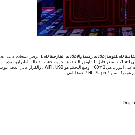
,
لوحة إعلانات رقمية
و
الإعلانات الخارجية LED
، توفير منتجات عالية الج
مع شهادة CE / ROHS / FCC / ROHS. الحد الأدنى للكمية هي 1set، والسعر قابل للتفاوض. التعبئة هو حزمة خشبية / حالة الطيران،ومدة
التسليم هي 2-3 أسابيع. شروط الدفع هي T / T ، LC. القدرة على التوريد هي 100m2. وضع التحكم هو WIFI ، USB ، والقرار عالي الدقة. تت