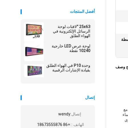
أفضل المنتجات
25x63 "لافتات لوحة
الرسائل الإلكترونية في
الهواء الطلق
سطة
لوحة عرض LED خارجية
10240 نقطة
وحدة P10 في الهواء الطلق
ج وصف
بقيادة الإشارات الرقمية
إتصال
مع
إتصال:
wendy
 LED لدينا مقاومة للماء
LE النصب التذكاري
الهاتف ::
+86 18673555876