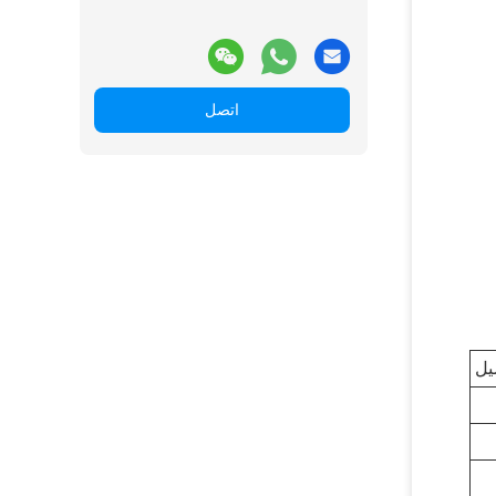
اتصل
يل