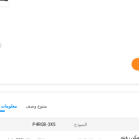
منتوج وصف
معلومات ت
النموذج:
P4RGB-3X5
ي يمكن رؤيته