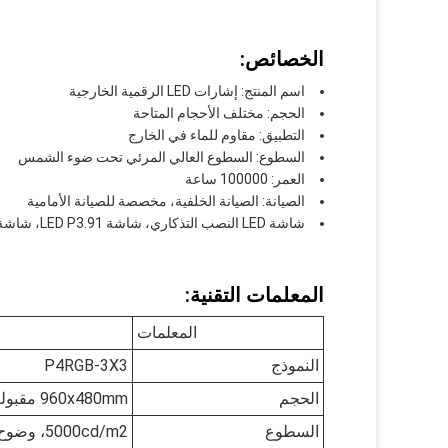
الخصائص:
اسم المنتج: إشارات LED الرقمية الخارجية
الحجم: مختلف الأحجام المتاحة
التطبيق: مقاوم للماء في الخارج
السطوع: السطوع العالي المرئي تحت ضوء الشمس
العمر: 100000 ساعة
الصيانة: الصيانة الخلفية، مخصصة للصيانة الأمامية
شاشة LED النصب التذكاري، شاشة LED P3.91، شاشة LED للإعلانات الخارجية
المعلمات التقنية:
المعلمات
النموذج
P4RGB-3X3
الحجم
960x480mm مقبولة لخصيص
السطوع
5000cd/m2، وضوح عالية مرئية تحت ضوء الشمس