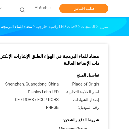
من
Arabic
طلب اقتباس
منزل
المنتجات
لافتات LED رقمية خارجية
مضاد للماء البرمجة ف
مضاد للماء البرمجة في الهواء الطلق الإشارات الإلكترو
ذات الإضاءة العالية
تفاصيل المنتج:
Shenzhen, Guangdong, China
Place of Origin:
اسم العلامة التجارية:
Display Labs LED
إصدار الشهادات:
CE / ROHS / FCC / ROHS
رقم الموديل:
P4RGB
شروط الدفع والشحن:
Minimum Order