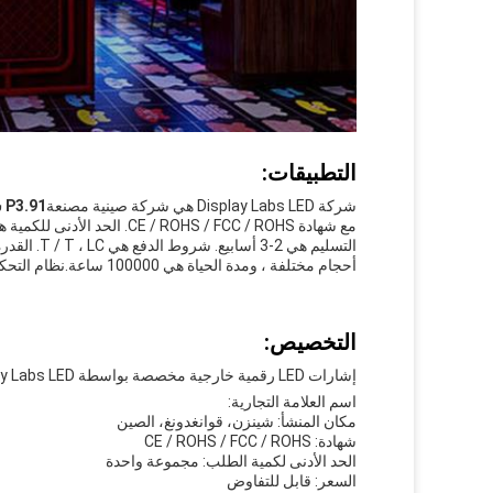
التطبيقات:
شركة Display Labs LED هي شركة صينية مصنعة
P3.91 شاشة LED
أحجام مختلفة ، ومدة الحياة هي 100000 ساعة.نظام التحكم هو نوفا ستار / HD Player / ضوء اللون.
التخصيص:
إشارات LED رقمية خارجية مخصصة بواسطة Display Labs LED
اسم العلامة التجارية:
مكان المنشأ: شينزن، قوانغدونغ، الصين
شهادة: CE / ROHS / FCC / ROHS
الحد الأدنى لكمية الطلب: مجموعة واحدة
السعر: قابل للتفاوض