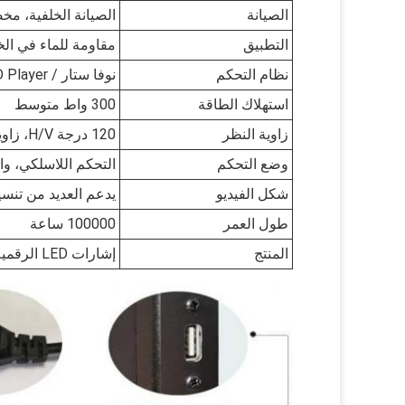
الصيانة
الصيانة الخلفية، مخ
التطبيق
مقاومة للماء في الخ
نظام التحكم
نوفا ستار / HD Player / ضوء ملون
استهلاك الطاقة
300 واط متوسط
زاوية النظر
120 درجة H/V، زاوية عرض واسعة
وضع التحكم
التحكم اللاسلكي، واي 
شكل الفيديو
يدعم العديد من تنسي
طول العمر
100000 ساعة
المنتج
إشارات LED الرقمية الخارجية