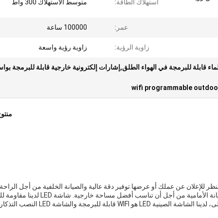
استهلاك الطاقة:
متوسط ​​الاستهلاك 300 واط
عمر:
100000 ساعة
زاوية الرؤية:
زاوية رؤية واسعة
ماء قابلة للبرمجة في الهواء الطلق,إشارات إلكترونية خارجية قابلة للبرمجة بوا
wifi programmable outdoor
منتو
ثيرة للنظر للإعلان عن عملك أو عرضها.توفير دقة عالية والصيانة الخلفية من أجل الراحة
وجود أبعاد مختلفة متاحة ، يمكنك تخصيص إشارة LED للصيانة الأمامية من أجل أن تناسب أفضل مساحة خارجية. شاشة
، مما يجعلها مناسبة للاستخدام في الهواء الطلق.بالإضافة إلى، لدينا الشاشة الصينية LED هو WIFI قابلة للبرمجة والشاشة D