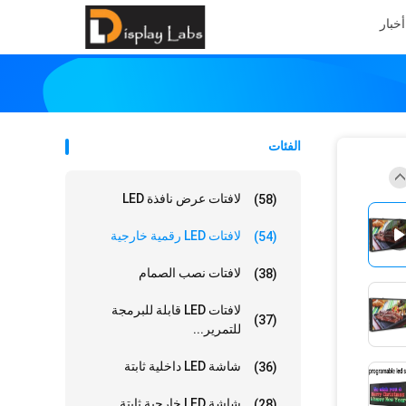
أخبار
الفئات
لافتات عرض نافذة LED
(58)
لافتات LED رقمية خارجية
(54)
لافتات نصب الصمام
(38)
لافتات LED قابلة للبرمجة
(37)
للتمرير...
شاشة LED داخلية ثابتة
(36)
شاشة LED خارجية ثابتة
(28)